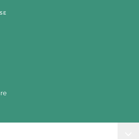
SE
re