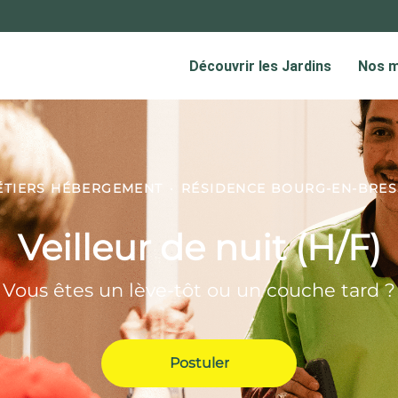
ÉTIERS HÉBERGEMENT
·
RÉSIDENCE BOURG-EN-BRES
Veilleur de nuit (H/F)
Vous êtes un lève-tôt ou un couche tard ?
Postuler