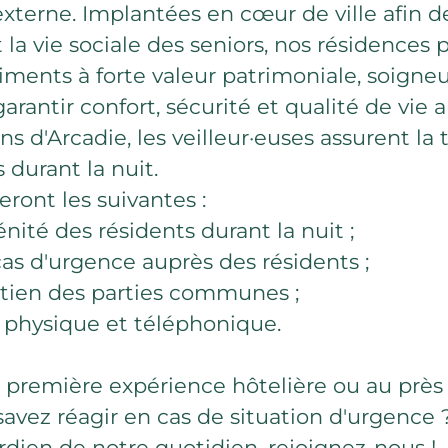
xterne. Implantées en cœur de ville afin de
 la vie sociale des seniors, nos résidences
timents à forte valeur patrimoniale, soign
arantir confort, sécurité et qualité de vie a
s d'Arcadie, les veilleur·euses assurent la 
 durant la nuit.
eront les suivantes :
énité des résidents durant la nuit ;
cas d'urgence auprès des résidents ;
etien des parties communes ;
l physique et téléphonique.
 première expérience hôtelière ou au près 
savez réagir en cas de situation d'urgence 
dien de notre quotidien, rejoignez-nous !