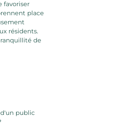
 favoriser
 prennent place
eusement
ux résidents.
tranquillité de
d'un public
?