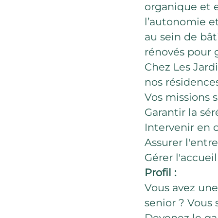
organique et e
l’autonomie et
au sein de bâ
rénovés pour g
Chez Les Jardin
nos résidences
Vos missions s
Garantir la sér
Intervenir en 
Assurer l'entr
Gérer l'accuei
Profil :
Vous avez une
senior ? Vous 
Devenez le gar