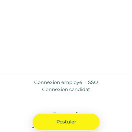
Connexion employé
·
SSO
Connexion candidat
Postuler
Outil de recrutement
de Teamtailor