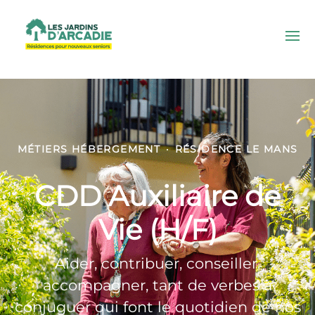
MÉTIERS HÉBERGEMENT
·
RÉSIDENCE LE MANS
CDD Auxiliaire de
Vie (H/F)
Aider, contribuer, conseiller,
accompagner, tant de verbes à
conjuguer qui font le quotidien de nos