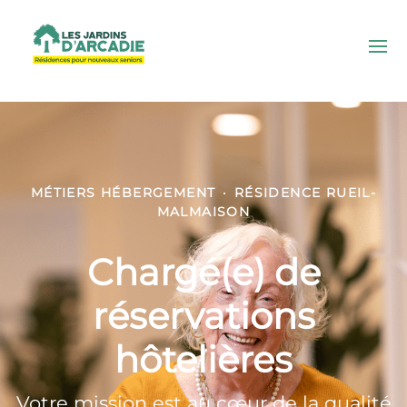
MÉTIERS HÉBERGEMENT
·
RÉSIDENCE RUEIL-
MALMAISON
Chargé(e) de
réservations
hôtelières
Votre mission est au cœur de la qualité