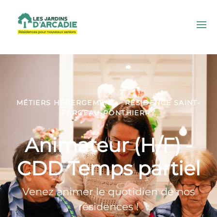
MÉTIERS HÉBERGEMENT
·
RÉSIDENCE SAINT-
FARGEAU-PONTHIERRY
Animateur (H/F) -
CDD Temps partiel
Venez animer le quotidien de nos
résidences !