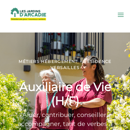
MÉTIERS HÉBERGEMENT
·
RÉSIDENCE
VERSAILLES
Auxiliaire de Vie
(H/F)
Aider, contribuer, conseiller,
accompagner, tant de verbes à