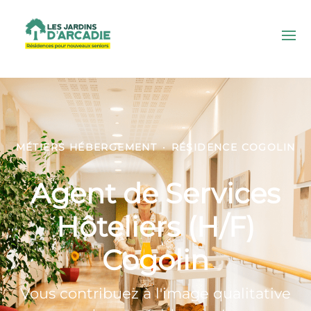
MÉTIERS HÉBERGEMENT
·
RÉSIDENCE COGOLIN
Agent de Services
Hôteliers (H/F)
Cogolin
Vous contribuez à l'image qualitative