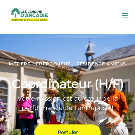
MÉTIERS HÉBERGEMENT
·
RÉSIDENCE AMIENS
Coordinateur (H/F)
Votre mission est au cœur de la
performance de l'entreprise !
Postuler