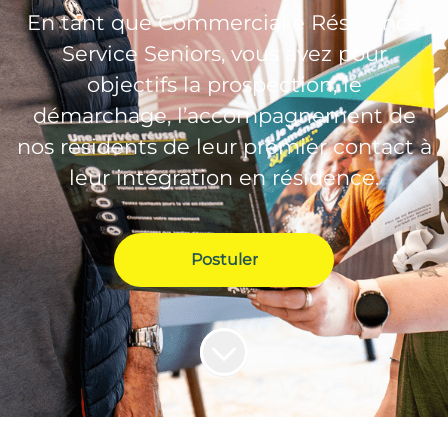
En tant que Commercial·e Résidence
Service Seniors, vous avez pour
objectifs la prospection, le
démarchage, l’accompagnement de
nos résidents de leur premier contact à
leur intégration en résidence.
Postuler