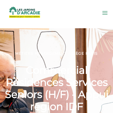
MÉTIERS HÉBERGEMENT
·
SIÈGE PARIS
Commercial
Résidences Services
Seniors (H/F) - Appui
région IDF