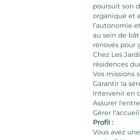
poursuit son d
organique et e
l’autonomie et
au sein de bâ
rénovés pour g
Chez Les Jardin
résidences dur
Vos missions s
Garantir la sér
Intervenir en 
Assurer l'entr
Gérer l'accuei
Profil :
Vous avez une