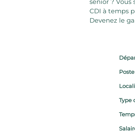
senior ? Vous 
CDI à temps p
Devenez le gar
Dépa
Poste
Local
Type 
Temps
Salair