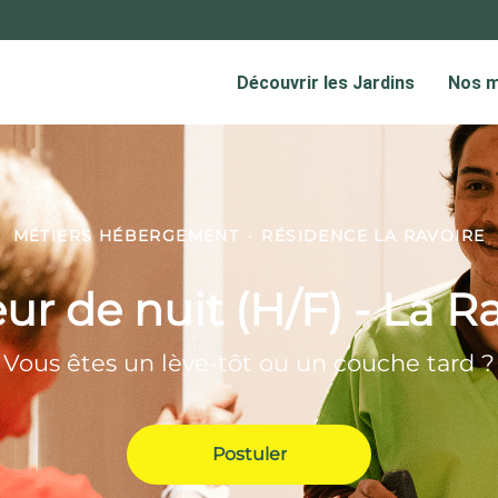
MÉTIERS HÉBERGEMENT
·
RÉSIDENCE LA RAVOIRE
eur de nuit (H/F) - La R
Vous êtes un lève-tôt ou un couche tard ?
Postuler