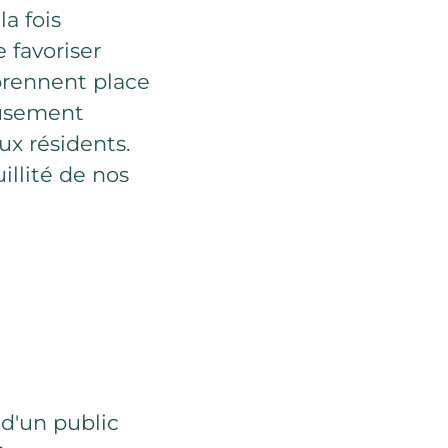
a fois
 favoriser
 prennent place
eusement
ux résidents.
illité de nos
d'un public