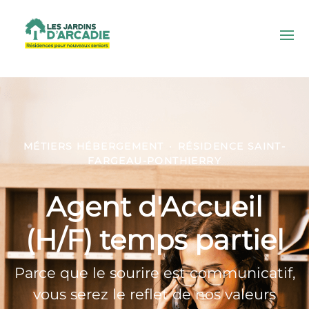
MÉTIERS HÉBERGEMENT
·
RÉSIDENCE SAINT-
FARGEAU-PONTHIERRY
Agent d'Accueil
(H/F) temps partiel
Parce que le sourire est communicatif,
vous serez le reflet de nos valeurs